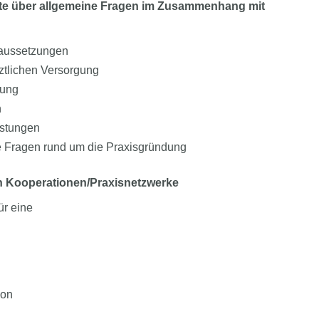
rzte über allgemeine Fragen im Zusammenhang mit
raussetzungen
ztlichen Versorgung
sung
n
istungen
he Fragen rund um die Praxisgründung
on Kooperationen/Praxisnetzwerke
ür eine
ion