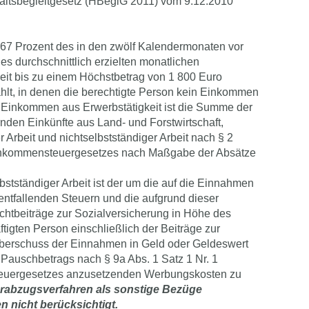
ltsbegleitgesetz (HBeglG 2011) vom 9.12.2010
n 67 Prozent des in den zwölf Kalendermonaten vor
s durchschnittlich erzielten monatlichen
it bis zu einem Höchstbetrag von 1 800 Euro
ahlt, in denen die berechtigte Person kein Einkommen
ls Einkommen aus Erwerbstätigkeit ist die Summe der
rnden Einkünfte aus Land- und Forstwirtschaft,
 Arbeit und nichtselbstständiger Arbeit nach § 2
 Einkommensteuergesetzes nach Maßgabe der Absätze
stständiger Arbeit ist der um die auf die Einnahmen
 entfallenden Steuern und die aufgrund dieser
lichtbeiträge zur Sozialversicherung in Höhe des
ftigten Person einschließlich der Beiträge zur
Überschuss der Einnahmen in Geld oder Geldeswert
 Pauschbetrags nach § 9a Abs. 1 Satz 1 Nr. 1
euergesetzes anzusetzenden Werbungskosten zu
rabzugsverfahren als sonstige Bezüge
 nicht berücksichtigt.