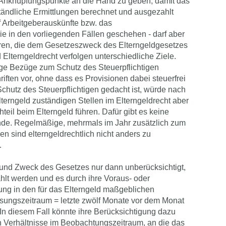
 Anknüpfungspunkte an die Hand zu geben, damit das
tändliche Ermittlungen berechnet und ausgezahlt
 Arbeitgeberauskünfte bzw. das
e in den vorliegenden Fällen geschehen - darf aber
hren, die dem Gesetzeszweck des Elterngeldgesetzes
Elterngeldrecht verfolgen unterschiedliche Ziele.
tige Bezüge zum Schutz des Steuerpflichtigen
ften vor, ohne dass es Provisionen dabei steuerfrei
Schutz des Steuerpflichtigen gedacht ist, würde nach
lterngeld zuständigen Stellen im Elterngeldrecht aber
teil beim Elterngeld führen. Dafür gibt es keine
de. Regelmäßige, mehrmals im Jahr zusätzlich zum
n sind elterngeldrechtlich nicht anders zu
.
 und Zweck des Gesetzes nur dann unberücksichtigt,
zahlt werden und es durch ihre Voraus‑ oder
ung in den für das Elterngeld maßgeblichen
ungszeitraum = letzte zwölf Monate vor dem Monat
In diesem Fall könnte ihre Berücksichtigung dazu
en Verhältnisse im Beobachtungszeitraum, an die das