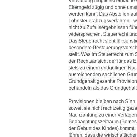
Verwaltung möglichst einfache
Elterngeld zügig und ohne ums
werden kann. Das Abstellen auf
Lohnsteuerabzugsverfahren - wi
nicht zu Zufallsergebnissen fü
widersprechen. Steuerrecht und 
Das Steuerrecht sieht für sons
besondere Besteuerungsvorschri
stellt. Was im Steuerrecht zum 
der Rechtsansicht der für das E
stets zu einem endgültigen Nach
ausreichenden sachlichen Grün
Grundgehalt gezahlte Provisione
behandeln als das Grundgehalt
Provisionen bleiben nach Sinn
soweit sie nicht rechtzeitig ge
Nachzahlung zu einer Ver­lager
Beobachtungszeitraum (Bemess
der Geburt des Kindes) kommt. 
führen, dass die wirtschaftlich