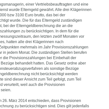
gsmanagerin, einer Vertriebsbeauftragten und eine
ienst wurde Elterngeld gewährt. Alle drei Klägerinnen
00 bzw 3100 Euro brutto, das bei der
htigt wurde. Die für das Elterngeld zuständigen
t, bei der Elterngeldberechnung die an die
szahlungen zu berücksichtigen. In dem für die
ssungszeitraum, den letzten zwölf Monaten vor
s, hatten alle drei Klägerinnen nach
n Zeitpunkten mehrmals im Jahr Provisionszahlungen
ar in jedem Monat. Die zuständigen Stellen berufen
er die Provisionszahlungen bei Einbehalt der
e Bezüge behandelt hatten. Das Gesetz ordne aber
hnsteuerabzugsverfahren als sonstige Bezüge
rngeldberechnung nicht berücksichtigt werden
e sind dieser Ansicht zum Teil gefolgt, zum Teil
 verurteilt, weil auch die Provisionen
 seien.
m 26. März 2014 entschieden, dass Provisionen
echnung zu berücksichtigen sind. Dies gilt jedenfalls