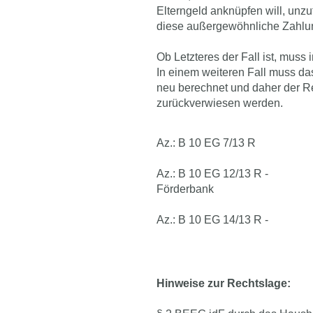
Elterngeld anknüpfen will, unz
diese außergewöhnliche Zahlung
Ob Letzteres der Fall ist, muss 
In einem weiteren Fall muss da
neu berechnet und daher der Re
zurückverwiesen werden.
Az.: B 10 EG 7/13 R St.
Az.: B 10 EG 12/13 R - D.
Förderbank
Az.: B 10 EG 14/13 R - L.
Hinweise zur Rechtslage: