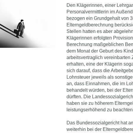
Den Klägerinnen, einer Lehrgan
Personalvermittlerin im Außend
bezogen ein Grundgehalt von 30
Elterngeldberechnung berücksic
Stellen hatten es aber abgelehn
Klägerinnen erfolgten Provision
Berechnung maßgeblichen Beme
dem Monat der Geburt des Kinde
arbeitsvertraglich vereinbarte
erhalten, eine der Klägerin sog
sich darauf, dass die Arbeitgeb
Lohnsteuer jeweils als sonstig
an, dass Einnahmen, die im Lo
behandelt würden, bei der Elte
dürften. Die Landessozialgericht
haben sie zu höherem Elterngeld
leistungserhöhend zu beachten
Das Bundessozialgericht hat a
weiterhin bei der Elterngeldber