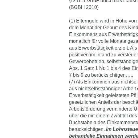
§ 2 BEEG idF durch das Hausha
(BGBl I 2010)
(1) Elterngeld wird in Höhe vo
dem Monat der Geburt des Kinde
Einkommens aus Erwerbstätigke
monatlich für volle Monate gez
aus Erwerbstätigkeit erzielt. A
positiven im Inland zu versteue
Gewerbebetrieb, selbstständiger
Abs. 1 Satz 1 Nr. 1 bis 4 des
7 bis 9 zu berücksichtigen…..
(7) Als Einkommen aus nichtselb
aus nichtselbstständiger Arbeit
Erwerbstätigkeit geleisteten Pf
gesetzlichen Anteils der beschä
Arbeitsförderung verminderte 
über die mit einem Zwölftel des
Buchstabe a des Einkommenst
berücksichtigen.
Im Lohnsteue
behandelte Einnahmen werden